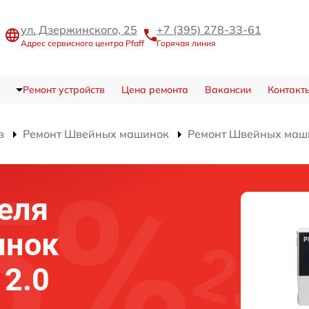
ул. Дзержинского, 25
+7 (395) 278-33-61
Адрес сервисного центра Pfaff
Горячая линия
Ремонт устройств
Цена ремонта
Вакансии
Контакт
в
Ремонт Швейных машинок
Ремонт Швейных маши
еля
инок
 2.0