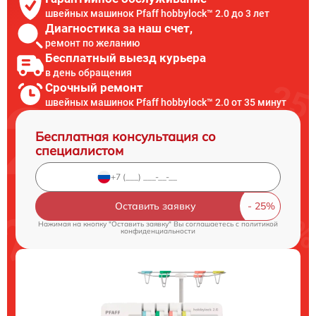
швейных машинок Pfaff hobbylock™ 2.0 до 3 лет
Диагностика за наш счет,
ремонт по желанию
Бесплатный выезд курьера
в день обращения
Срочный ремонт
швейных машинок Pfaff hobbylock™ 2.0 от 35 минут
Бесплатная консультация со
специалистом
Оставить заявку
Нажимая на кнопку "Оставить заявку" Вы соглашаетесь c
политикой
конфиденциальности