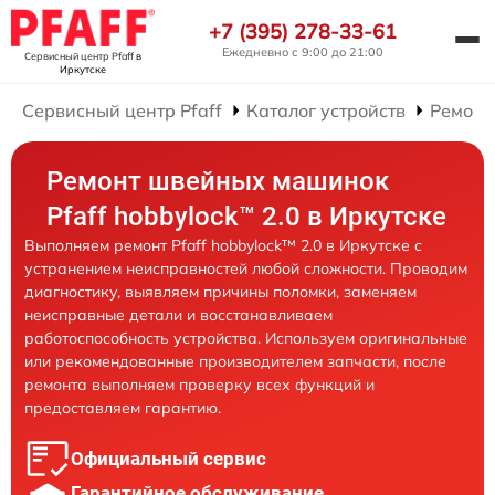
+7 (395) 278-33-61
Ежедневно с 9:00 до 21:00
Сервисный центр Pfaff
в
Иркутске
Сервисный центр Pfaff
Каталог устройств
Ремонт
Ремонт швейных машинок
Pfaff hobbylock™ 2.0 в Иркутске
Выполняем ремонт Pfaff hobbylock™ 2.0 в Иркутске с
устранением неисправностей любой сложности. Проводим
диагностику, выявляем причины поломки, заменяем
неисправные детали и восстанавливаем
работоспособность устройства. Используем оригинальные
или рекомендованные производителем запчасти, после
ремонта выполняем проверку всех функций и
предоставляем гарантию.
Официальный сервис
Гарантийное обслуживание