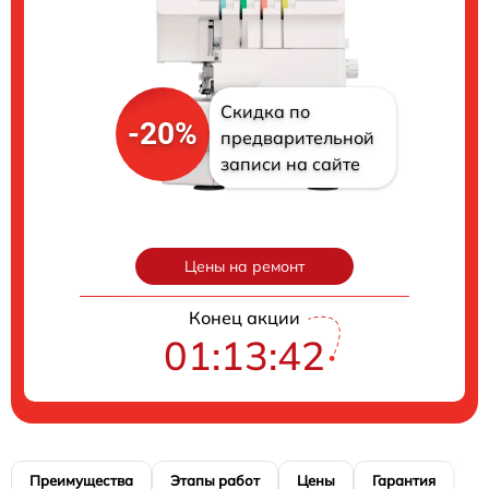
Скидка по
-20%
предварительной
записи на сайте
Цены на ремонт
Конец акции
01:13:41
Преимущества
Этапы работ
Цены
Гарантия
М