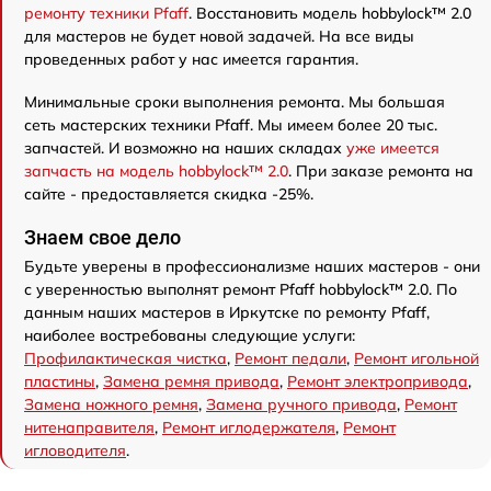
ремонту техники Pfaff
. Восстановить модель hobbylock™ 2.0
для мастеров не будет новой задачей. На все виды
проведенных работ у нас имеется гарантия.
Минимальные сроки выполнения ремонта. Мы большая
сеть мастерских техники Pfaff. Мы имеем более 20 тыс.
запчастей. И возможно на наших складах
уже имеется
запчасть на модель hobbylock™ 2.0
. При заказе ремонта на
сайте - предоставляется скидка -25%.
Знаем свое дело
Будьте уверены в профессионализме наших мастеров - они
с уверенностью выполнят ремонт Pfaff hobbylock™ 2.0. По
данным наших мастеров в Иркутске по ремонту Pfaff,
наиболее востребованы следующие услуги:
Профилактическая чистка
,
Ремонт педали
,
Ремонт игольной
пластины
,
Замена ремня привода
,
Ремонт электропривода
,
Замена ножного ремня
,
Замена ручного привода
,
Ремонт
нитенаправителя
,
Ремонт иглодержателя
,
Ремонт
игловодителя
.