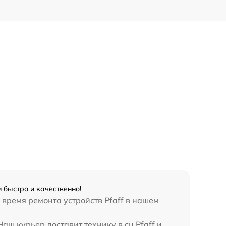
 быстро и качественно!
 время ремонта устройств Pfaff в нашем
аш курьер доставит технику в сц Pfaff и