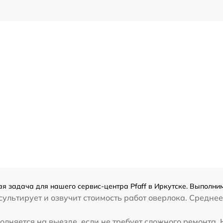
ая задача для нашего сервис-центра Pfaff в Иркутске. Выполним
ультирует и озвучит стоимость работ оверлока. Среднее
лняется на выезде, если не требует сложного ремонта. Н