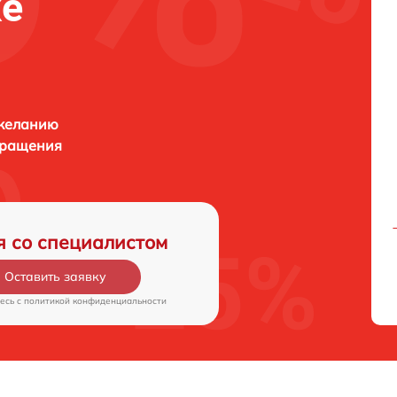
ке
 желанию
бращения
я со специалистом
Оставить заявку
есь c
политикой конфиденциальности